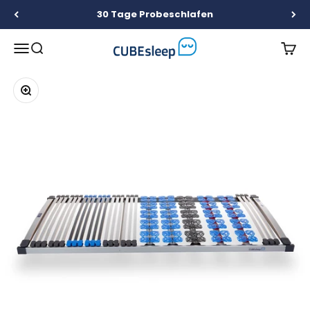
Zum Inhalt springen
30 Tage Probeschlafen
CUBEsleep
Menü
Suche
Ware
Bild vergrößern