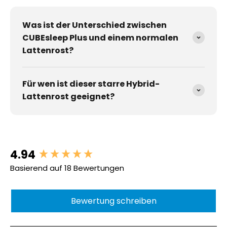
Was ist der Unterschied zwischen
CUBEsleep Plus und einem normalen
Lattenrost?
Für wen ist dieser starre Hybrid-
Lattenrost geeignet?
4.94
New content loaded
Basierend auf 18 Bewertungen
Bewertung schreiben