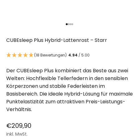
Gehe zu Element 1
Gehe zu Element 2
Gehe zu Element 3
Gehe zu Element 4
CUBEsleep Plus Hybrid-Lattenrost – Starr
(18 Bewertungen)
4.94
/ 5.00
Der CUBEsleep Plus kombiniert das Beste aus zwei
Welten: Hochflexible Tellerfedern in den sensiblen
Körperzonen und stabile Federleisten im
Basisbereich. Die ideale Hybrid-Lösung für maximale
Punktelastizität zum attraktiven Preis-Leistungs-
Verhältnis.
Angebot
€209,90
inkl. MwSt.