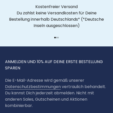
Kostenfreier Versand
Du zahlst keine Versandkosten für Deine
Bestellung innerhalb Deutschlands* (*Deutsche
Inseln ausgeschlossen)
Gehe zu Element 1
Gehe zu Element 2
Gehe zu Element 3
ANMELDEN UND 10% AUF DEINE ERSTE BESTELLUNG
SPAREN
Die E-Mail-Adresse wird gemäß unserer
Datenschutzbestimmungen
vertraulich behandelt.
Du kannst Dich jederzeit abmelden. Nicht mit
anderen Sales, Gutscheinen und Aktionen
kombinierbar.